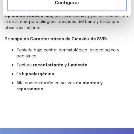
¿Cómo se utiliza SVR Cicavit+ crema
Configurar
reparadora?
Aplícala 2 veces al día
, por las mañanas y por las noches, en
la cara, cuerpo o pliegues, después del baño y hasta que
observes mejoría.
Principales Características de Cicavit+ de SVR:
Testada bajo control dermatológico, ginecológico y
pediátrico.
Textura
reconfortante y fundente
.
Es
hipoalergénica
.
Alta concentración en activos
calmantes y
reparadores
.