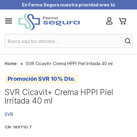
En Farma Segura nuestra prioridad eres tú
Skip
My Ca
to
Content
Home
SVR Cicavit+ Crema HPPI Piel Irritada 40 ml
Promoción SVR 10% Dto.
SVR Cicavit+ Crema HPPI Piel
Irritada 40 ml
SVR
CN: 189710.7
Skip