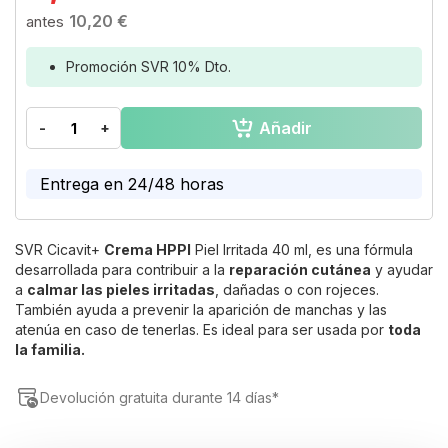
the
10,20 €
beginning
of
the
Promoción SVR 10% Dto.
images
gallery
Añadir
-
+
Entrega en 24/48 horas
SVR Cicavit+
Crema HPPI
Piel Irritada 40 ml, es una fórmula
desarrollada para contribuir a la
reparación cutánea
y ayudar
a
calmar las pieles irritadas
, dañadas o con rojeces.
También ayuda a prevenir la aparición de manchas y las
atenúa en caso de tenerlas. Es ideal para ser usada por
toda
la familia.
Devolución gratuita durante 14 días*