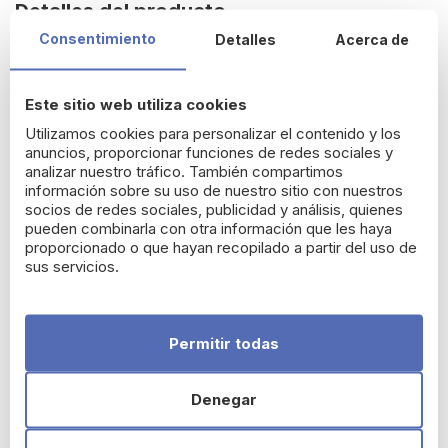
Detalles del producto
Consentimiento
Detalles
Acerca de
Cicavit+ Crema HPPI Piel
Este sitio web utiliza cookies
Irritada 40 ml de SVR
Utilizamos cookies para personalizar el contenido y los
anuncios, proporcionar funciones de redes sociales y
La
crema reparadora Cicavit
ha sido desarrollada con una
analizar nuestro tráfico. También compartimos
fórmula intensa que ayuda a
acelerar la reparación cutánea
información sobre su uso de nuestro sitio con nuestros
en caso de rojeces, irritaciones y cicatrices. Favorece la
socios de redes sociales, publicidad y análisis, quienes
disminución de manchas,
pueden combinarla con otra información que les haya
nutre y alivia
en casos de
proporcionado o que hayan recopilado a partir del uso de
quemaduras,
peeling
, láser y tatuajes.
sus servicios.
Cuenta con propiedades
antirascado
y
antiirritación
que
contribuyen a la reparación de la piel sin dejar rojeces o
marcas, puesto que disminuyen la sensación de rascado,
además de contribuir a esto la
textura reconfortante
y
Permitir todas
fundente de la crema. Asimismo, esta crema protectora ayuda
a mejorar la calidad de la piel de forma suave y visible. Es ideal
para ser usada desde el nacimiento y por
todos los
Denegar
miembros de la familia.