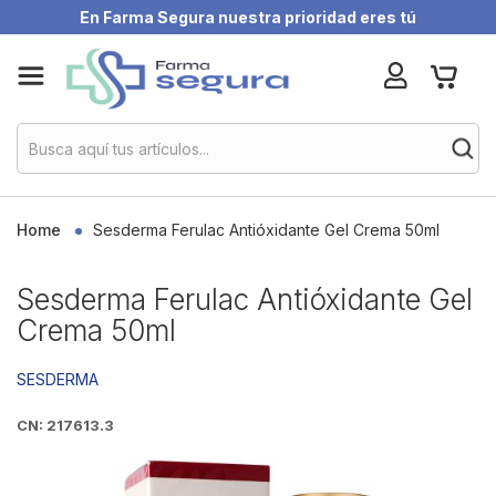
En Farma Segura nuestra prioridad eres tú
Skip
My Ca
to
Content
Home
Sesderma Ferulac Antióxidante Gel Crema 50ml
Sesderma Ferulac Antióxidante Gel
Crema 50ml
SESDERMA
CN: 217613.3
Skip
to