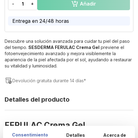
Añadir
-
+
of
the
images
Entrega en 24/48 horas
gallery
Descubre una solución avanzada para cuidar tu piel del paso
del tiempo.
SESDERMA FERULAC Crema Gel
previene el
fotoenvejecimiento avanzado y mejora visiblemente la
apariencia de la piel afectada por el sol, ayudando a restaurar
su vitalidad y luminosidad.
Devolución gratuita durante 14 días*
Detalles del producto
FERULAC Crema Gel
Antioxidante
Consentimiento
Detalles
Acerca de