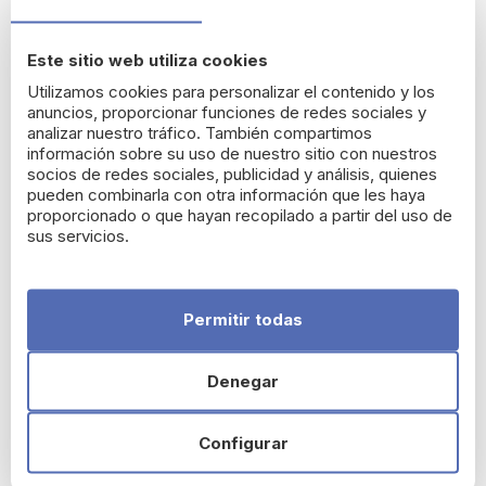
Descubre una solución avanzada para cuidar tu piel del paso
del tiempo. FERULAC Crema Gel previene el
Este sitio web utiliza cookies
fotoenvejecimiento avanzado y mejora visiblemente la
Utilizamos cookies para personalizar el contenido y los
apariencia de la piel afectada por el sol, ayudando a restaurar
anuncios, proporcionar funciones de redes sociales y
su vitalidad y luminosidad.
analizar nuestro tráfico. También compartimos
información sobre su uso de nuestro sitio con nuestros
Beneficios principales
socios de redes sociales, publicidad y análisis, quienes
Previene el fotoenvejecimiento y los daños solares.
pueden combinarla con otra información que les haya
proporcionado o que hayan recopilado a partir del uso de
Unifica el tono y mejora la textura de la piel.
sus servicios.
Protege contra agentes externos.
Reduce visiblemente arrugas y líneas de expresión.
Permitir todas
Aumenta la elasticidad y aporta hidratación.
Modo de uso
Denegar
1.
Aplicar en la mañana y noche sobre la piel limpia y seca.
2.
Extender el producto suavemente en el rostro hasta su
Configurar
completa absorción.
3.
Utilizar protector solar como último paso de la rutina diaria.