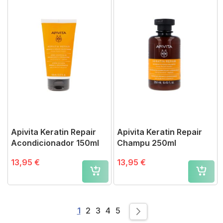
Apivita Keratin Repair
Apivita Keratin Repair
Acondicionador 150ml
Champu 250ml
13,95 €
13,95 €
Page
You're currently reading page
Page
Page
Page
Page
1
2
3
4
5
Page
Siguiente