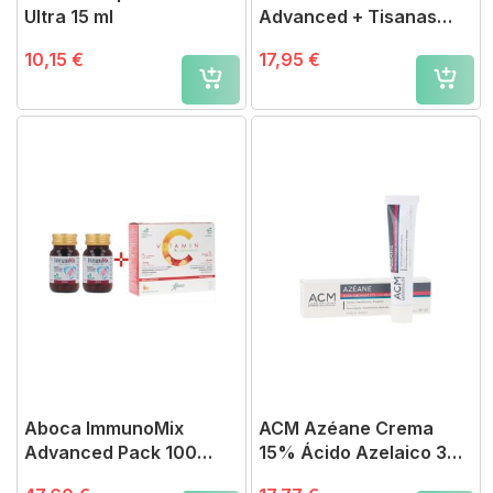
Ultra 15 ml
Advanced + Tisanas
grinTuss
10,15 €
17,95 €
Aboca ImmunoMix
ACM Azéane Crema
Advanced Pack 100
15% Ácido Azelaico 30
Cápsulas + Vitamin C 20
ml