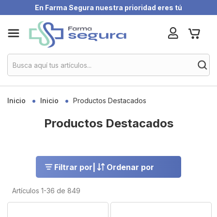
En Farma Segura nuestra prioridad eres tú
Skip
My Ca
to
Content
Inicio
Inicio
Productos Destacados
Productos Destacados
Filtrar por
|
Ordenar por
Artículos
1
-
36
de
849