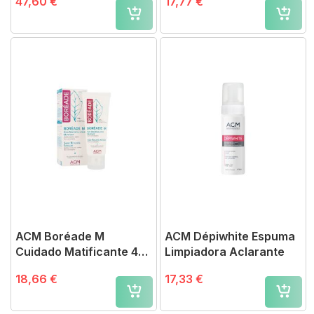
47,60 €
17,77 €
sobres
ACM Boréade M
ACM Dépiwhite Espuma
Cuidado Matificante 40
Limpiadora Aclarante
ml
18,66 €
17,33 €