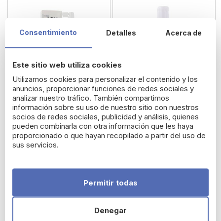
Consentimiento
Detalles
Acerca de
Este sitio web utiliza cookies
Utilizamos cookies para personalizar el contenido y los
anuncios, proporcionar funciones de redes sociales y
analizar nuestro tráfico. También compartimos
información sobre su uso de nuestro sitio con nuestros
ACM Novophane
ACM Rosakalm Agua
socios de redes sociales, publicidad y análisis, quienes
pueden combinarla con otra información que les haya
Chronic Loción Anti-
Micelar Limpiadora 250
proporcionado o que hayan recopilado a partir del uso de
caída 100 ml
ml
sus servicios.
23,61 €
8,37 €
Permitir todas
Denegar