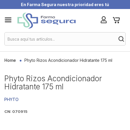
En Farma Segura nuestra prioridad eres tú
Skip
My Ca
to
Content
Home
Phyto Rizos Acondicionador Hidratante 175 ml
Phyto Rizos Acondicionador
Hidratante 175 ml
PHYTO
CN: 070915
Skip
to