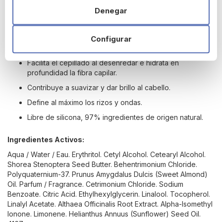
puntas
. Esperar a que actúe durante
2 o 3 minutos,
después
Denegar
desenredar
y finalmente,
aclarar
con abundante agua.
Principales beneficios del acondicionador suavidad de
Configurar
Phyto:
Facilita el cepillado al desenredar e hidrata en
profundidad la fibra capilar.
Contribuye a suavizar y dar brillo al cabello.
Define al máximo los rizos y ondas.
Libre de silicona, 97% ingredientes de origen natural.
Ingredientes Activos:
Aqua / Water / Eau. Erythritol. Cetyl Alcohol. Cetearyl Alcohol.
Shorea Stenoptera Seed Butter. Behentrimonium Chloride.
Polyquaternium-37. Prunus Amygdalus Dulcis (Sweet Almond)
Oil. Parfum / Fragrance. Cetrimonium Chloride. Sodium
Benzoate. Citric Acid. Ethylhexylglycerin. Linalool. Tocopherol.
Linalyl Acetate. Althaea Officinalis Root Extract. Alpha-Isomethyl
Ionone. Limonene. Helianthus Annuus (Sunflower) Seed Oil.