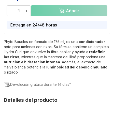
the
beginning
Añadir
-
+
of
the
images
Entrega en 24/48 horas
gallery
Phyto Boucles en formato de 175 ml, es un
acondicionador
apto para melenas con rizos
.
Su fórmula contiene un complejo
Hydra Curl que envuelve la fibra capilar y ayuda a
redefinir
los rizos
, mientras que la manteca de illipé proporciona una
nutrición e hidratación intensa
. Además, el extracto de
malva blanca potencia la
luminosidad del cabello ondulado
o rizado.
Devolución gratuita durante 14 días*
Detalles del producto