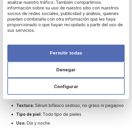
Recupera el volumen y redefine los contornos de tu rostro con
analizar nuestro tráfico. También compartimos
el Bi-Serum Revolumizador Intenso. Este sérum bifásico
información sobre su uso de nuestro sitio con nuestros
combina la última tecnología en cuidado facial, con Matrisome
socios de redes sociales, publicidad y análisis, quienes
Age Complex, Retinol vegetal y Vitamina C, para mejorar la
pueden combinarla con otra información que les haya
proporcionado o que hayan recopilado a partir del uso de
densidad de la piel, aportar luminosidad y suavizar las arrugas.
sus servicios.
Su fórmula avanzada, enriquecida con colágeno vegetal y
extracto de vetiver bio, restaura los volúmenes del rostro,
realza los pómulos y redefine la estructura facial, dejando la
piel visiblemente más firme y uniforme.
Permitir todas
Resultados comprobados:
En 7 días:
+20% colágeno en la piel
Denegar
En 1 mes:
90% de las mujeres reportan una piel más
densa y con mayor volumen
Configurar
Detalles clave:
Textura:
Sérum bifásico sedoso, no graso ni pegajoso
Tipo de piel:
Todo tipo de pieles
Uso:
Día y noche