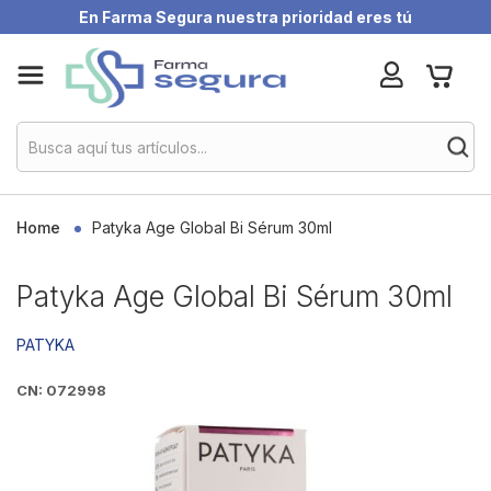
En Farma Segura nuestra prioridad eres tú
Skip
My Ca
to
Content
Home
Patyka Age Global Bi Sérum 30ml
Patyka Age Global Bi Sérum 30ml
PATYKA
CN: 072998
Skip
to
the
end