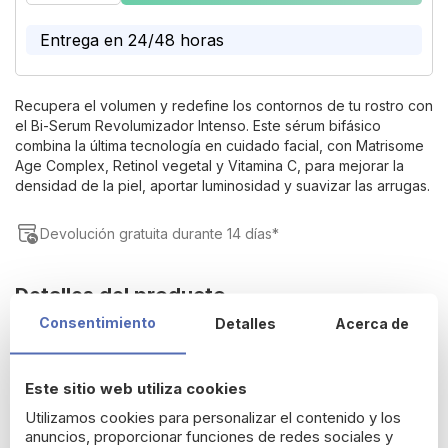
the
images
Entrega en 24/48 horas
gallery
Recupera el volumen y redefine los contornos de tu rostro con
el Bi-Serum Revolumizador Intenso. Este sérum bifásico
combina la última tecnología en cuidado facial, con Matrisome
Age Complex, Retinol vegetal y Vitamina C, para mejorar la
densidad de la piel, aportar luminosidad y suavizar las arrugas.
Devolución gratuita durante 14 días*
Detalles del producto
Consentimiento
Detalles
Acerca de
Patika Bi-Sérum Revolumizador
Este sitio web utiliza cookies
Intenso Age Global Supreme
Utilizamos cookies para personalizar el contenido y los
anuncios, proporcionar funciones de redes sociales y