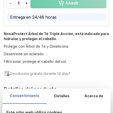
Añadir
-
+
of
the
images
Entrega en 24/48 horas
gallery
NosaProtect Árbol de Té Triple Acción, está indicado para
hidratar y proteger el cabello.
Protege con Árbol de Té y Dimeticona.
Desenreda sin aclarado.
Filtro solar, protege el cabello del sol.
Devolución gratuita durante 14 días*
Detalles del producto
Consentimiento
Detalles
Acerca de
Aroma a melocotón.
Protege:
con Árbol de Té y Dimeticona
Este sitio web utiliza cookies