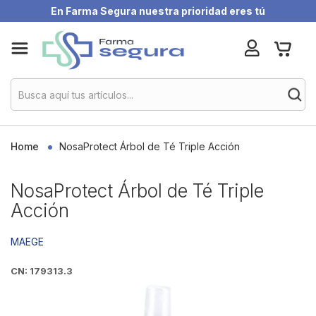
En Farma Segura nuestra prioridad eres tú
Skip
My Ca
to
Content
Home
NosaProtect Árbol de Té Triple Acción
NosaProtect Árbol de Té Triple
Acción
MAEGE
CN: 179313.3
Skip
to