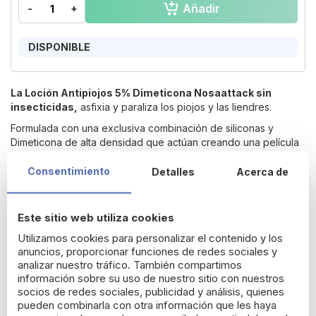
Añadir
-
+
of
the
images
DISPONIBLE
gallery
La Loción Antipiojos 5% Dimeticona Nosaattack sin
insecticidas,
asfixia y paraliza los piojos y las liendres.
Formulada con una exclusiva combinación de siliconas y
Dimeticona de alta densidad que actúan creando una película
alrededor de los piojos y liendres que provoca su muerte.
Consentimiento
Detalles
Acerca de
Con
aroma a melocotón.
Devolución gratuita durante 14 días*
Este sitio web utiliza cookies
Utilizamos cookies para personalizar el contenido y los
anuncios, proporcionar funciones de redes sociales y
Detalles del producto
analizar nuestro tráfico. También compartimos
información sobre su uso de nuestro sitio con nuestros
socios de redes sociales, publicidad y análisis, quienes
pueden combinarla con otra información que les haya
Características de la Loción antipiojos con 5%