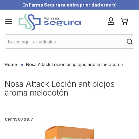
En Farma Segura nuestra prioridad eres tú
Skip
My Ca
to
Content
Home
Nosa Attack Loción antipiojos aroma melocotón
Nosa Attack Loción antipiojos
aroma melocotón
.
CN: 190738.7
Skip
to