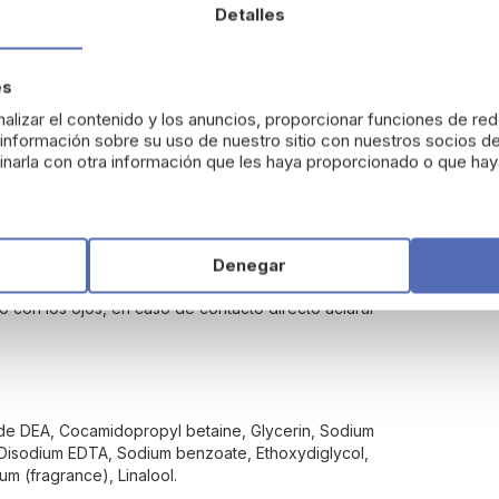
Detalles
Genocután gel de Genové
es
alizar el contenido y los anuncios, proporcionar funciones de red
 la función barrera natural
de la piel. Este
gel
nformación sobre su uso de nuestro sitio con nuestros socios de
bles infecciones de la piel producidas por bacterias
narla con otra información que les haya proporcionado o que haya
moliente y dermoprotectora de la piel.
Denegar
to con los ojos, en caso de contacto directo aclarar
mide DEA, Cocamidopropyl betaine, Glycerin, Sodium
n, Disodium EDTA, Sodium benzoate, Ethoxydiglycol,
m (fragrance), Linalool.