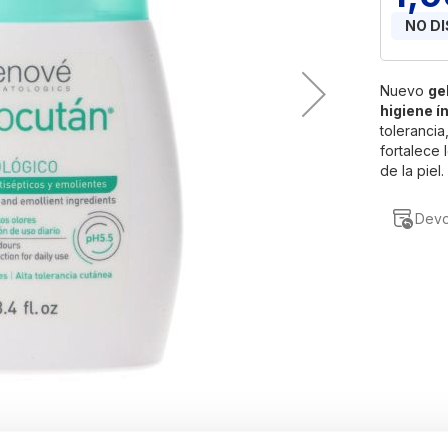
NO D
Nuevo
ge
higiene í
tolerancia
fortalece 
de la piel.
Devo