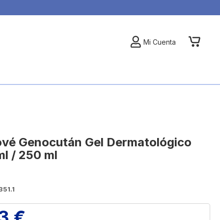
My Car
Mi Cuenta
vé Genocután Gel Dermatológico
ml / 250 ml
351.1
3 €