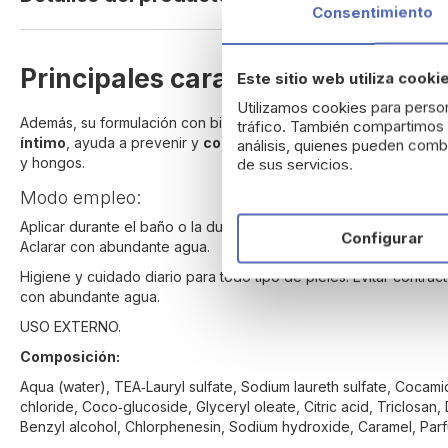
Consentimiento
beginning
of
the
Principales características del 
images
Este sitio web utiliza cooki
gallery
Utilizamos cookies para person
Además, su formulación con biolípidos reepitelizantes
fortalece
tráfico. También compartimos i
íntimo
, ayuda a prevenir y
combatir el mal olor
corporal y posi
análisis, quienes pueden combi
y hongos.
de sus servicios.
Modo empleo:
Aplicar durante el baño o la ducha para una limpieza aséptica, e
Configurar
Aclarar con abundante agua.
Higiene y cuidado diario para todo tipo de pieles. Evitar contrac
con abundante agua.
USO EXTERNO.
Composición:
Aqua (water), TEA‑Lauryl sulfate, Sodium laureth sulfate, Coca
chloride, Coco‑glucoside, Glyceryl oleate, Citric acid, Triclosa
Benzyl alcohol, Chlorphenesin, Sodium hydroxide, Caramel, Parfu