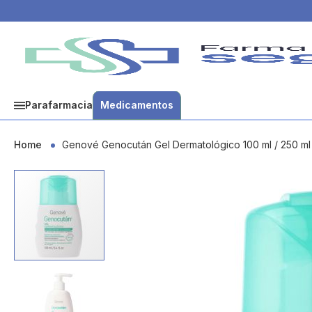
Parafarmacia
Medicamentos
Home
Genové Genocután Gel Dermatológico 100 ml / 250 ml
Skip
to
the
end
of
the
images
gallery