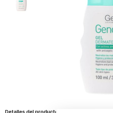
Skip
to
Detalles del producto
the