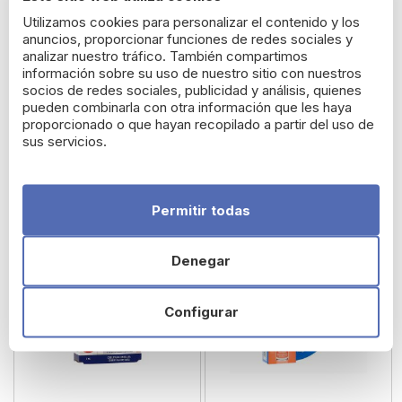
Utilizamos cookies para personalizar el contenido y los
anuncios, proporcionar funciones de redes sociales y
analizar nuestro tráfico. También compartimos
información sobre su uso de nuestro sitio con nuestros
Tractopon 300 Urea
Urgo Filmogel Grietas
socios de redes sociales, publicidad y análisis, quienes
pueden combinarla con otra información que les haya
Manos y Pies 3,25 ml
proporcionado o que hayan recopilado a partir del uso de
sus servicios.
17,33 €
12,82 €
Permitir todas
Denegar
Configurar