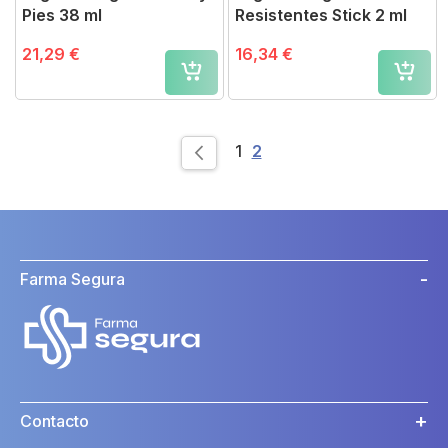
Pies 38 ml
Resistentes Stick 2 ml
21,29 €
16,34 €
Page
Page
You're currently readin
1
2
Page
Previous
Farma Segura
Contacto