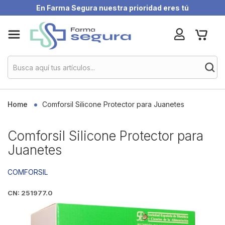
En Farma Segura nuestra prioridad eres tú
Skip
My Ca
to
Content
Home
Comforsil Silicone Protector para Juanetes
Comforsil Silicone Protector para
Juanetes
COMFORSIL
CN: 251977.0
Skip
to