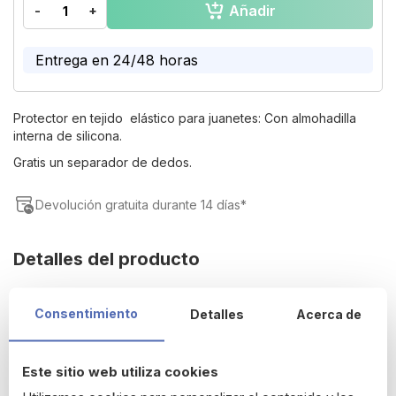
Añadir
-
+
of
the
images
Entrega en 24/48 horas
gallery
Protector en tejido elástico para juanetes: Con almohadilla
interna de silicona.
Gratis un separador de dedos.
Devolución gratuita durante 14 días*
Detalles del producto
Evita los dolores de juanete por presión del calzado y elimina
Consentimiento
Detalles
Acerca de
rozaduras molestas sobre el mismo.
Se acopla perfectamente al pie. No ocupa espacio en el
interior del calzado. Lavables y reutilizables.
Este sitio web utiliza cookies
Talla L