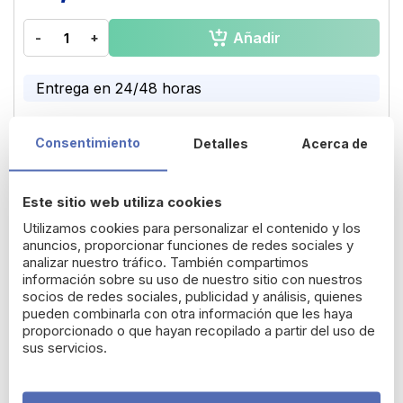
the
beginning
Añadir
-
+
of
the
images
Entrega en 24/48 horas
gallery
Consentimiento
Detalles
Acerca de
Esponja 100% natural de extracción ecológica gigante.
Devolución gratuita durante 14 días*
Este sitio web utiliza cookies
Utilizamos cookies para personalizar el contenido y los
Detalles del producto
anuncios, proporcionar funciones de redes sociales y
analizar nuestro tráfico. También compartimos
información sobre su uso de nuestro sitio con nuestros
Esponja 100% natural de extracción ecológica gigante.
socios de redes sociales, publicidad y análisis, quienes
pueden combinarla con otra información que les haya
Esponja de origen coralino:máxima absorción y resistencia.
proporcionado o que hayan recopilado a partir del uso de
sus servicios.
Para proteger las características naturales de la esponja, no
está tratada con procesos químicos agresivos (tratamiento con
oxigenación suave), por lo que: