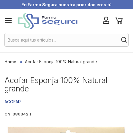
En Farma Segura nuestra prioridad eres tú
Skip
My Ca
to
Content
Home
Acofar Esponja 100% Natural grande
Acofar Esponja 100% Natural
grande
ACOFAR
CN: 386342.1
Skip
to