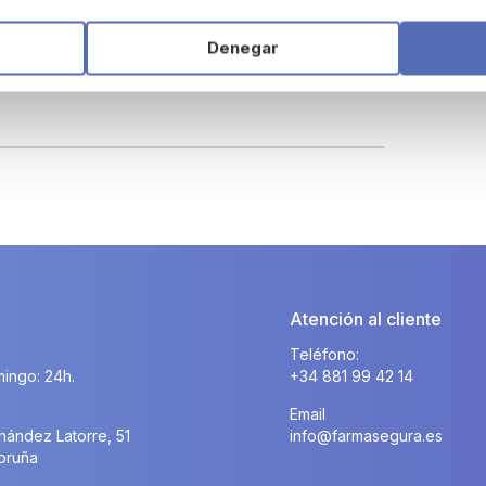
Denegar
sépticas para la piel sana.
Atención al cliente
Teléfono:
ingo: 24h.
+34 881 99 42 14
Email
nández Latorre, 51
info@farmasegura.es
oruña