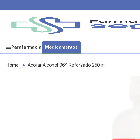
Parafarmacia
Medicamentos
Home
Acofar Alcohol 96º Reforzado 250 ml
Skip
to
the
end
of
the
images
gallery