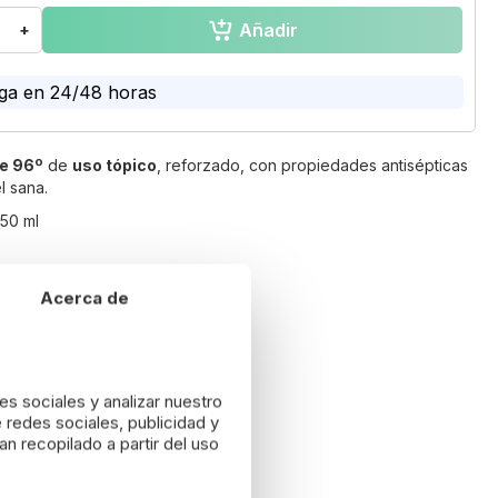
Añadir
+
ga en 24/48 horas
de 96º
de
uso tópico
, reforzado, con propiedades antisépticas
el sana.
250 ml
lución gratuita durante 14 días*
Acerca de
es sociales y analizar nuestro
 redes sociales, publicidad y
n recopilado a partir del uso