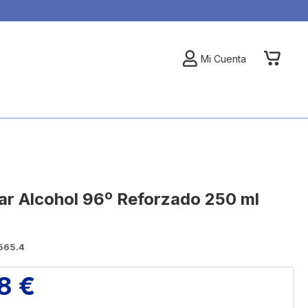
My Car
Mi Cuenta
ar Alcohol 96º Reforzado 250 ml
565.4
8 €