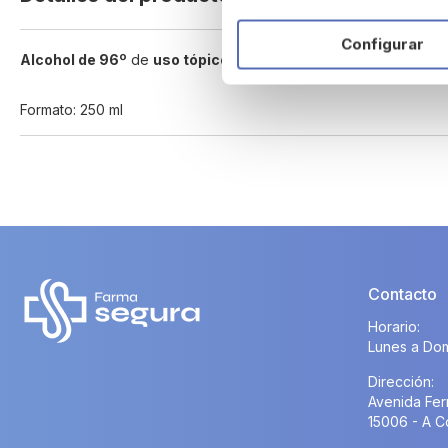
beginning
of
Configurar
the
Alcohol de 96º
de
uso tópico
, reforzado, con propiedades anti
images
gallery
Formato: 250 ml
Contacto
Horario:
Lunes a Dom
Dirección:
Avenida Fer
15006 - A C