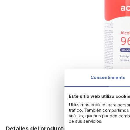
Consentimiento
Este sitio web utiliza cooki
Utilizamos cookies para person
tráfico. También compartimos i
análisis, quienes pueden combi
Skip
de sus servicios.
to
Detalles del producto
the