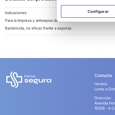
beginning
of
Configurar
Indicaciones:
the
images
Para la limpieza y antisepsia de piel sana.
gallery
Bactericida, no eficaz frente a esporas.
Contacto
Horario:
Lunes a Dom
Dirección:
Avenida Fer
15006 - A C