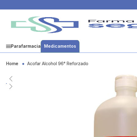
Parafarmacia
Medicamentos
Home
Acofar Alcohol 96° Reforzado
Skip
to
the
end
of
the
images
gallery