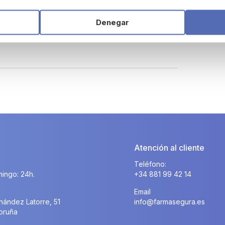
Denegar
Atención al cliente
Teléfono:
ingo: 24h.
+34 881 99 42 14
Email
nández Latorre, 51
info@farmasegura.es
oruña