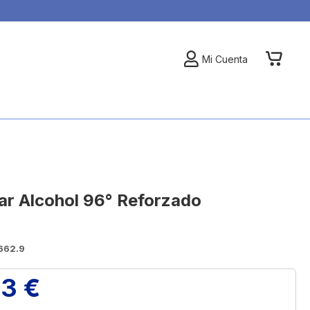
My Car
Mi Cuenta
ar Alcohol 96° Reforzado
662.9
83 €