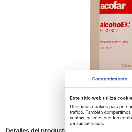
Consentimiento
Este sitio web utiliza cooki
Utilizamos cookies para person
tráfico. También compartimos i
análisis, quienes pueden combi
Skip
de sus servicios.
to
Detalles del producto
the