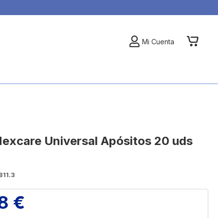
My Car
Mi Cuenta
excare Universal Apósitos 20 uds
811.3
8 €