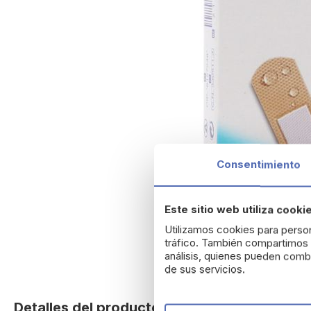
Consentimiento
Este sitio web utiliza cooki
Utilizamos cookies para person
tráfico. También compartimos i
análisis, quienes pueden combi
de sus servicios.
Skip
to
Detalles del producto
the