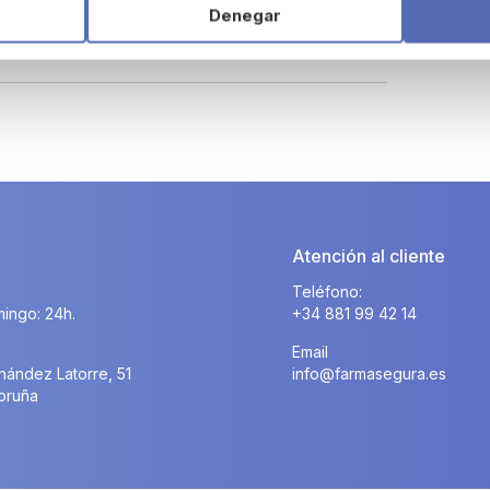
Denegar
Atención al cliente
Teléfono:
ingo: 24h.
+34 881 99 42 14
Email
nández Latorre, 51
info@farmasegura.es
oruña