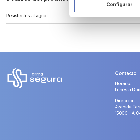
Configurar
beginning
of
Resistentes al agua.
the
images
gallery
Contacto
Horario:
Lunes a Dom
Dirección:
Avenida Fer
15006 - A C