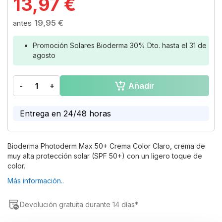
13,97 €
to
the
19,95 €
beginning
of
the
Promoción Solares Bioderma 30% Dto. hasta el 31 de
images
agosto
gallery
Añadir
-
+
Entrega en 24/48 horas
Bioderma Photoderm Max 50+ Crema Color Claro, crema de
muy alta protección solar (SPF 50+) con un ligero toque de
color.
Más información..
Devolución gratuita durante 14 días*