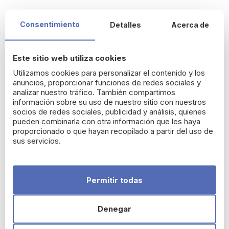
Detalles del producto
Consentimiento
Detalles
Acerca de
Muy alta protección para pieles sensibles. Tono claro.
Sin
perfume. Sin parabenos. Resiste al agua.
Este sitio web utiliza cookies
La asociación de filtros dermatológicos anti-UVA-UVB ofrece
una óptima protección frente al sol, además de una verdadera
Utilizamos cookies para personalizar el contenido y los
anuncios, proporcionar funciones de redes sociales y
protección biológica interna.
analizar nuestro tráfico. También compartimos
Hipoalergénico. No comedogénico.
información sobre su uso de nuestro sitio con nuestros
Aplicar generosamente antes de la exposición solar. Reaplicar
socios de redes sociales, publicidad y análisis, quienes
con frecuencia.
pueden combinarla con otra información que les haya
proporcionado o que hayan recopilado a partir del uso de
Para más información consulta a nuestros
sus servicios.
farmacéuticos
Permitir todas
Productos relacionados
Denegar