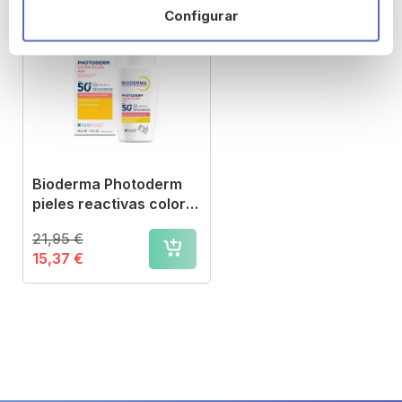
Promoción Solares
Configurar
Bioderma 30% Dto. hasta
el 31 de agosto
Bioderma Photoderm
pieles reactivas color
natural SPF 50+
21,95 €
15,37 €