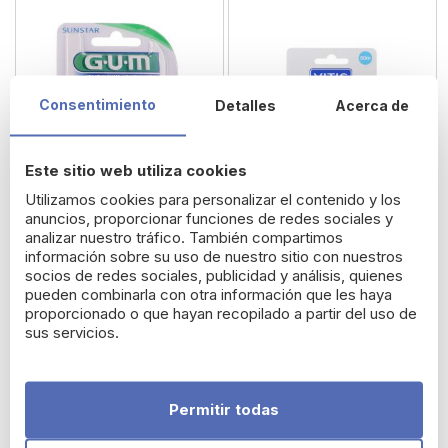
Consentimiento
Detalles
Acerca de
Este sitio web utiliza cookies
Utilizamos cookies para personalizar el contenido y los
anuncios, proporcionar funciones de redes sociales y
analizar nuestro tráfico. También compartimos
información sobre su uso de nuestro sitio con nuestros
Gum Seda Dental
Seda Dental Vitis Sin
socios de redes sociales, publicidad y análisis, quienes
Encerada Mentolada 55
Cera 50 m
pueden combinarla con otra información que les haya
proporcionado o que hayan recopilado a partir del uso de
m
sus servicios.
3,91 €
4,30 €
Permitir todas