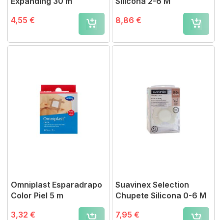
Expanding 30 m
Silicona 2-6 M
4,55 €
8,86 €
Omniplast Esparadrapo
Suavinex Selection
Color Piel 5 m
Chupete Silicona 0-6 M
3,32 €
7,95 €