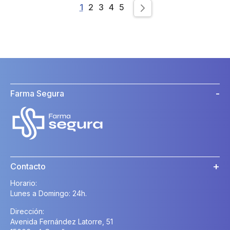
Page
You're currently reading page
Page
Page
Page
Page
1
2
3
4
5
Page
Siguiente
Farma Segura
Contacto
Horario:
Lunes a Domingo: 24h.
Dirección:
Avenida Fernández Latorre, 51