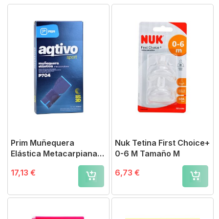
Prim Muñequera
Nuk Tetina First Choice+
Elástica Metacarpiana
0-6 M Tamaño M
P704 / T-M
17,13 €
6,73 €