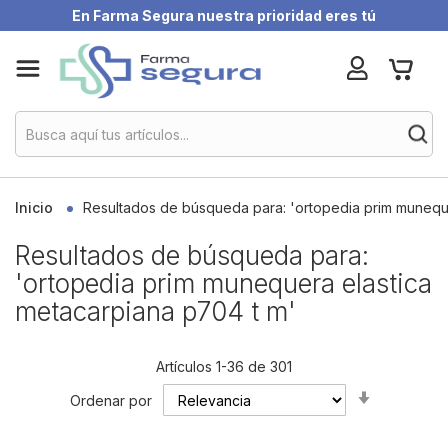
En Farma Segura nuestra prioridad eres tú
Skip
My Ca
to
Content
Inicio
Resultados de búsqueda para: 'ortopedia prim muneque
Resultados de búsqueda para:
'ortopedia prim munequera elastica
metacarpiana p704 t m'
Artículos
1
-
36
de
301
Set
Ordenar por
Ascending
Direction