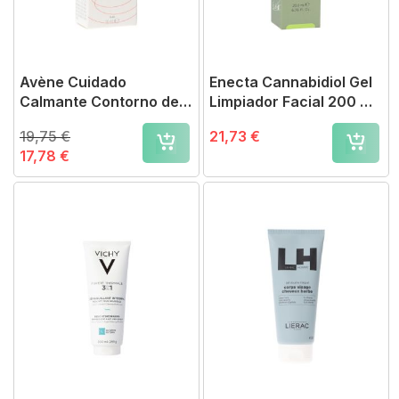
Avène Cuidado
Enecta Cannabidiol Gel
Calmante Contorno de
Limpiador Facial 200 mg
Ojos 10 ml
CBD 200 ml
19,75 €
21,73 €
17,78 €