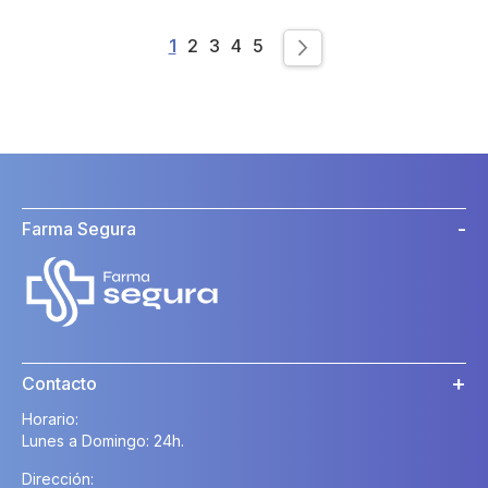
Page
You're currently reading page
Page
Page
Page
Page
1
2
3
4
5
Page
Siguiente
Farma Segura
Contacto
Horario:
Lunes a Domingo: 24h.
Dirección: