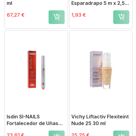
ml
Esparadrapo 5 m x 2,5
cm
67,27 €
1,93 €
Isdin SI-NAILS
Vichy Liftactiv Flexiteint
Fortalecedor de Uñas
Nude 25 30 ml
2,5 ml
23,61 €
25,25 €