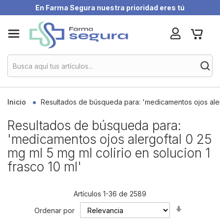
En Farma Segura nuestra prioridad eres tú
Skip
My Ca
to
Content
Inicio
Resultados de búsqueda para: 'medicamentos ojos alergo
Resultados de búsqueda para:
'medicamentos ojos alergoftal 0 25
mg ml 5 mg ml colirio en solucion 1
frasco 10 ml'
Artículos
1
-
36
de
2589
Set
Ordenar por
Ascending