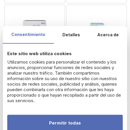
Consentimiento
Detalles
Acerca de
Este sitio web utiliza cookies
Utilizamos cookies para personalizar el contenido y los
anuncios, proporcionar funciones de redes sociales y
analizar nuestro tráfico. También compartimos
información sobre su uso de nuestro sitio con nuestros
socios de redes sociales, publicidad y análisis, quienes
Xailin Plus 0,2% HA
Vidisan Alergia Con
pueden combinarla con otra información que les haya
Colirio Lubricante 10 ml
Ectoin Colirio Multidosis
proporcionado o que hayan recopilado a partir del uso de
10 ml
sus servicios.
10,84 €
12,82 €
Permitir todas