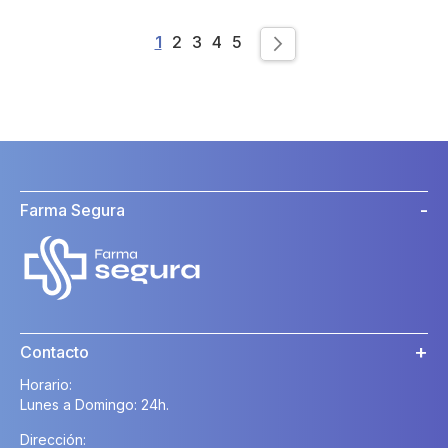
Page
You're currently reading page
Page
Page
Page
Page
1
2
3
4
5
Page
Siguiente
Farma Segura
Contacto
Horario:
Lunes a Domingo: 24h.
Dirección: