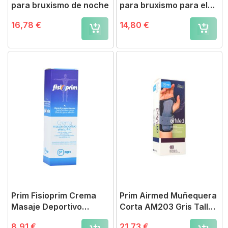
para bruxismo de noche
para bruxismo para el
día
16,78 €
14,80 €
Prim Fisioprim Crema
Prim Airmed Muñequera
Masaje Deportivo
Corta AM203 Gris Talla
Efecto Frío 75 ml
S Mano Derecha
8,91 €
21,73 €