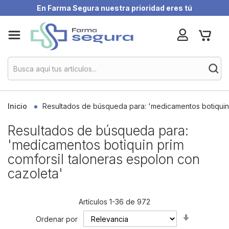
En Farma Segura nuestra prioridad eres tú
Skip
My Ca
to
Content
Inicio
Resultados de búsqueda para: 'medicamentos botiquin 
Resultados de búsqueda para:
'medicamentos botiquin prim
comforsil taloneras espolon con
cazoleta'
Artículos
1
-
36
de
972
Set
Ordenar por
Ascending