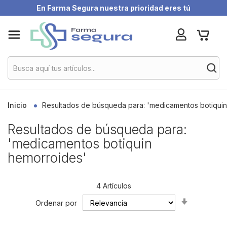
En Farma Segura nuestra prioridad eres tú
Skip
My Ca
to
Content
Inicio
Resultados de búsqueda para: 'medicamentos botiquin
Resultados de búsqueda para:
'medicamentos botiquin
hemorroides'
4
Artículos
Set
Ordenar por
Ascending
Direction