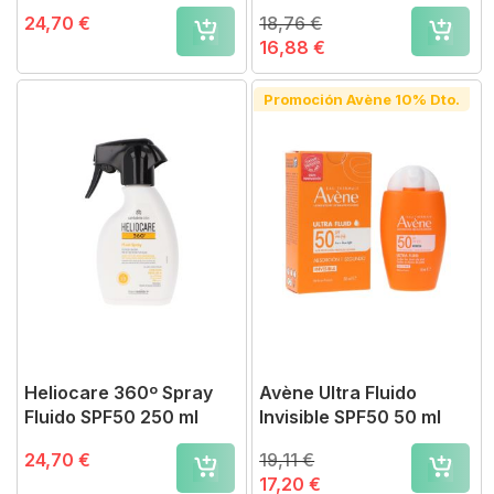
Color SPF50, 50ml
24,70 €
18,76 €
16,88 €
Promoción Avène 10% Dto.
Heliocare 360º Spray
Avène Ultra Fluido
Fluido SPF50 250 ml
Invisible SPF50 50 ml
24,70 €
19,11 €
17,20 €