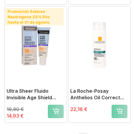
Promoción Solares
Neutrogena 25% Dto.
hasta el 31 de agosto
Ultra Sheer Fluido
La Roche-Posay
Invisible Age Shield
Anthelios Oil Correct
SPF50
Gel Crema SPF50+, 50
19,90 €
22,18 €
ml
14,93 €