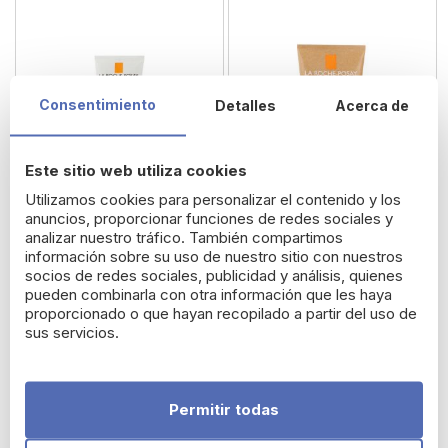
Consentimiento
Detalles
Acerca de
Este sitio web utiliza cookies
Utilizamos cookies para personalizar el contenido y los
anuncios, proporcionar funciones de redes sociales y
analizar nuestro tráfico. También compartimos
información sobre su uso de nuestro sitio con nuestros
Anthelios Loción
Anthelios Loción Wet
socios de redes sociales, publicidad y análisis, quienes
Pediátrica SPF50+ 250
Skin SPF50+ 200 ml
pueden combinarla con otra información que les haya
proporcionado o que hayan recopilado a partir del uso de
ml
sus servicios.
26,68 €
21,98 €
Promoción Solares Lierac
Permitir todas
20% Dto. hasta el 31 de
agosto