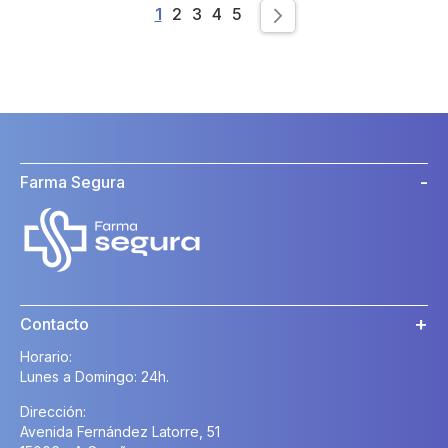
Page
You're currently reading page
Page
Page
Page
Page
1
2
3
4
5
Page
Siguiente
Farma Segura
Contacto
Horario:
Lunes a Domingo: 24h.
Dirección:
Avenida Fernández Latorre, 51