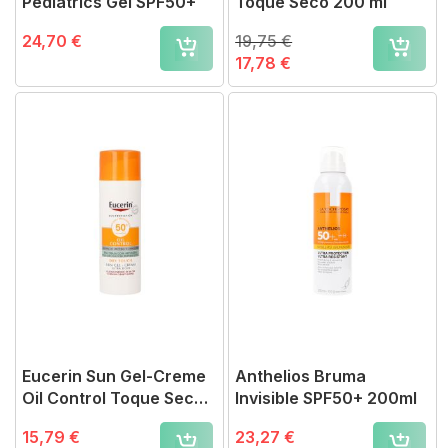
Pediatrics Gel SPF50+
Toque Seco 200 ml
24,70 €
19,75 €
17,78 €
Eucerin Sun Gel-Creme
Anthelios Bruma
Oil Control Toque Seco
Invisible SPF50+ 200ml
FPS 50+
15,79 €
23,27 €