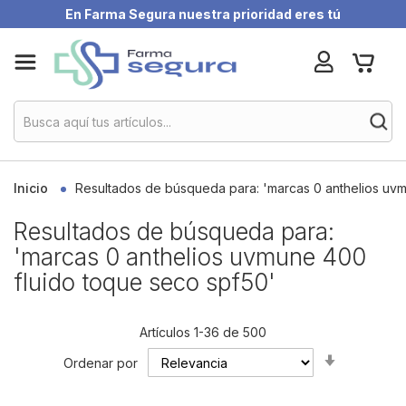
En Farma Segura nuestra prioridad eres tú
Skip
My Ca
to
Content
Inicio
Resultados de búsqueda para: 'marcas 0 anthelios uv
Resultados de búsqueda para:
'marcas 0 anthelios uvmune 400
fluido toque seco spf50'
Artículos
1
-
36
de
500
Set
Ordenar por
Ascending
Direction