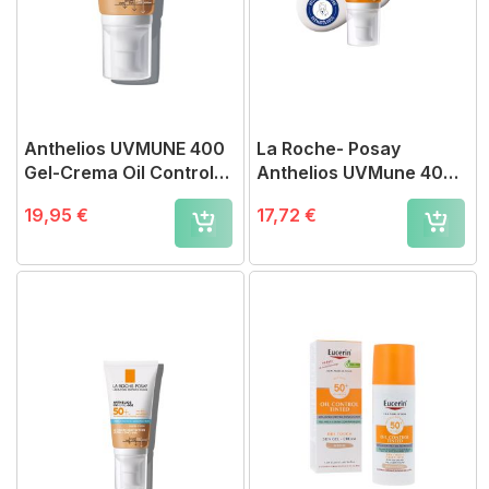
Anthelios UVMUNE 400
La Roche- Posay
Gel-Crema Oil Control
Anthelios UVMune 400
CC SPF50+
Crema Hidratante Facial
19,95 €
17,72 €
SPF50+ 50ml