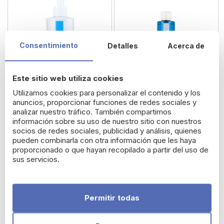
Consentimiento
Detalles
Acerca de
Este sitio web utiliza cookies
Utilizamos cookies para personalizar el contenido y los
anuncios, proporcionar funciones de redes sociales y
analizar nuestro tráfico. También compartimos
información sobre su uso de nuestro sitio con nuestros
La Roche Posay Lipikar
La Roche Posay Effaclar
socios de redes sociales, publicidad y análisis, quienes
Leche 400 ml
Loción Astringente
pueden combinarla con otra información que les haya
Micro-Exfoliante
proporcionado o que hayan recopilado a partir del uso de
14,36 €
15,79 €
sus servicios.
Permitir todas