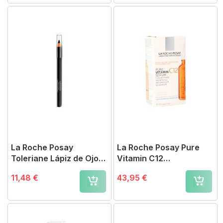
La Roche Posay
La Roche Posay Pure
Toleriane Lápiz de Ojos
Vitamin C12
respectissime
Antioxidante
11,48 €
43,95 €
Maquillaje Piel Sensible
1g