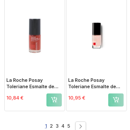
La Roche Posay
La Roche Posay
Toleriane Esmalte de
Toleriane Esmalte de
Uñas Rouge Parfait
Uñas Rose Nº2
10,84 €
10,95 €
Page
You're currently reading page
Page
Page
Page
Page
1
2
3
4
5
Page
Siguiente