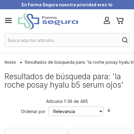
En Farma Segura nuestra prioridad eres tú
Skip
My Ca
to
Content
Inicio
Resultados de búsqueda para: 'la roche posay hyalu b
Resultados de búsqueda para: 'la
roche posay hyalu b5 serum ojos'
Artículos
1
-
36
de
465
Set
Ordenar por
Ascending
Direction