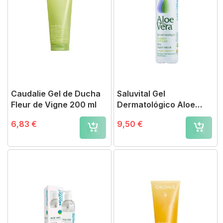
Caudalie Gel de Ducha
Saluvital Gel
Fleur de Vigne 200 ml
Dermatológico Aloe
Vera Origen Natural 250
6,83 €
9,50 €
ml