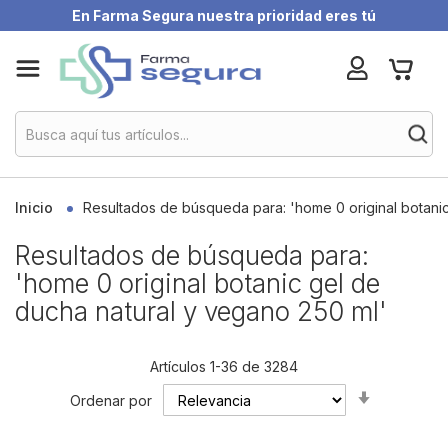
En Farma Segura nuestra prioridad eres tú
Skip
My Ca
to
Content
Inicio
Resultados de búsqueda para: 'home 0 original botanic
Resultados de búsqueda para:
'home 0 original botanic gel de
ducha natural y vegano 250 ml'
Artículos
1
-
36
de
3284
Set
Ordenar por
Ascending
Direction