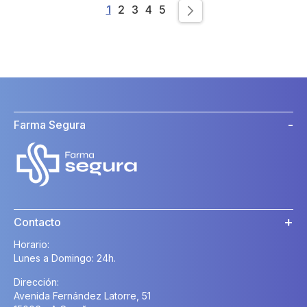
Page
You're currently reading page
Page
Page
Page
Page
1
2
3
4
5
Page
Siguiente
Farma Segura
Contacto
Horario:
Lunes a Domingo: 24h.
Dirección:
Avenida Fernández Latorre, 51