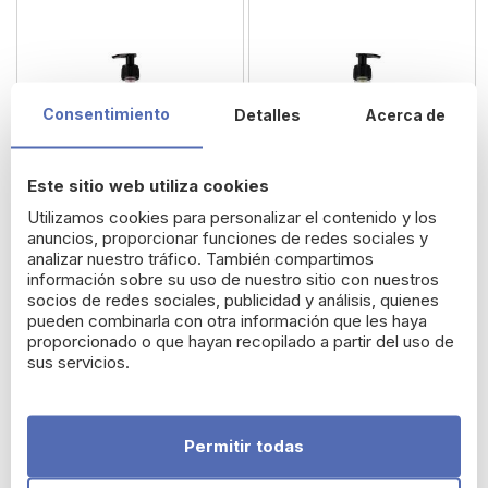
Consentimiento
Detalles
Acerca de
Este sitio web utiliza cookies
Utilizamos cookies para personalizar el contenido y los
anuncios, proporcionar funciones de redes sociales y
analizar nuestro tráfico. También compartimos
información sobre su uso de nuestro sitio con nuestros
BeauTerra Gel de Ducha
BeauTerra Gel de Ducha
socios de redes sociales, publicidad y análisis, quienes
Higo 1L
Jazmín 1L
pueden combinarla con otra información que les haya
proporcionado o que hayan recopilado a partir del uso de
sus servicios.
5,89 €
5,89 €
Permitir todas