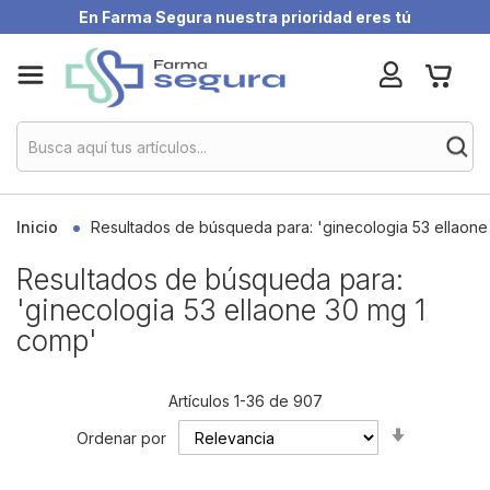
En Farma Segura nuestra prioridad eres tú
Skip
My Ca
to
Content
Inicio
Resultados de búsqueda para: 'ginecologia 53 ellaone
Resultados de búsqueda para:
'ginecologia 53 ellaone 30 mg 1
comp'
Artículos
1
-
36
de
907
Set
Ordenar por
Ascending
Direction