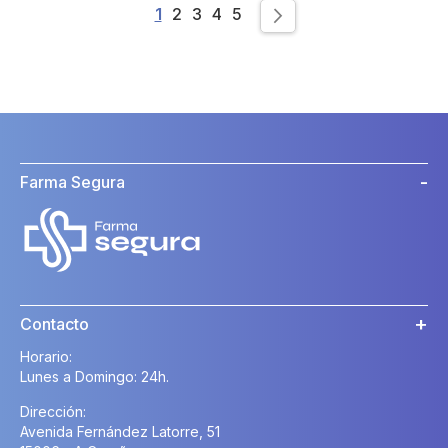
Page
You're currently reading page
Page
Page
Page
Page
1
2
3
4
5
Page
Siguiente
Farma Segura
Contacto
Horario:
Lunes a Domingo: 24h.
Dirección:
Avenida Fernández Latorre, 51