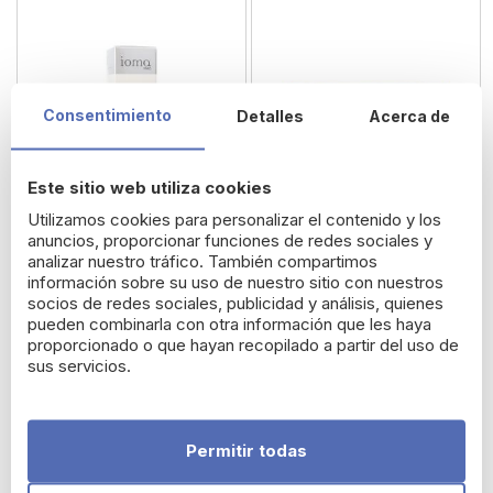
Consentimiento
Detalles
Acerca de
Este sitio web utiliza cookies
Utilizamos cookies para personalizar el contenido y los
anuncios, proporcionar funciones de redes sociales y
analizar nuestro tráfico. También compartimos
información sobre su uso de nuestro sitio con nuestros
ioma Gel Fresco
Bion3 Defense Formato
socios de redes sociales, publicidad y análisis, quienes
Hidratante 1 Hydra 30
XL 90 Comp.
pueden combinarla con otra información que les haya
proporcionado o que hayan recopilado a partir del uso de
ml
sus servicios.
41,53 €
24,95 €
Permitir todas