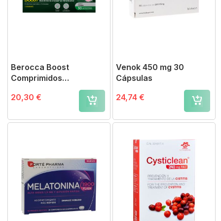
Berocca Boost
Venok 450 mg 30
Comprimidos
Cápsulas
Efervescentes Guaraná
20,30 €
24,74 €
30 comp.